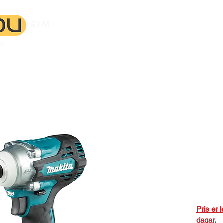
BREIM
HEIM
KONTAKT
BESTILL LEIGE HER
Ver
Mak
mut
100,
Pris er l
dagar. 