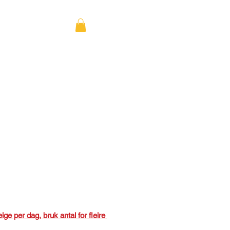
ktøy
Maskiner
ita
tertrekker
Pris
00 kr
eige per dag, bruk antal for fleire 